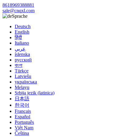
8618969388881
sale@cnqxl.com
Sprache
Deutsch
English
हिंदी
Italiano
عربي
íslenska
русский
বাংলা
Türkçe
Latviešu
українська
Melayu
Srbija jezik (latinica)
日本語
한국어
Français
Español
Português
Việt Nam
Čeština