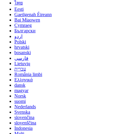
ไทย
Eesti
Gaeilgenah Éireann
Bai Miaowen
Cymraeg
Български
اردو
Polski
hrvatski
bosanski
فارسی
Lietuvių
עברית
România limbi
Ελληνικά
dansk
magyar
Norsk
suomi
Nederlands
Svenska
slovenčina
slovenščina
Indonesia
Malti