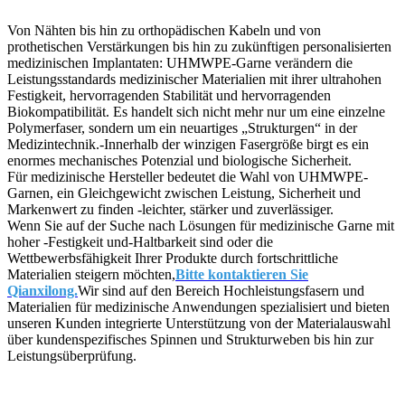
Von Nähten bis hin zu orthopädischen Kabeln und von
prothetischen Verstärkungen bis hin zu zukünftigen personalisierten
medizinischen Implantaten: UHMWPE-Garne verändern die
Leistungsstandards medizinischer Materialien mit ihrer ultrahohen
Festigkeit, hervorragenden Stabilität und hervorragenden
Biokompatibilität. Es handelt sich nicht mehr nur um eine einzelne
Polymerfaser, sondern um ein neuartiges „Strukturgen“ in der
Medizintechnik.-Innerhalb der winzigen Fasergröße birgt es ein
enormes mechanisches Potenzial und biologische Sicherheit.
Für medizinische Hersteller bedeutet die Wahl von UHMWPE-
Garnen, ein Gleichgewicht zwischen Leistung, Sicherheit und
Markenwert zu finden -leichter, stärker und zuverlässiger.
Wenn Sie auf der Suche nach Lösungen für medizinische Garne mit
hoher -Festigkeit und-Haltbarkeit sind oder die
Wettbewerbsfähigkeit Ihrer Produkte durch fortschrittliche
Materialien steigern möchten,
Bitte kontaktieren Sie
Qianxilong.
Wir sind auf den Bereich Hochleistungsfasern und
Materialien für medizinische Anwendungen spezialisiert und bieten
unseren Kunden integrierte Unterstützung von der Materialauswahl
über kundenspezifisches Spinnen und Strukturweben bis hin zur
Leistungsüberprüfung.