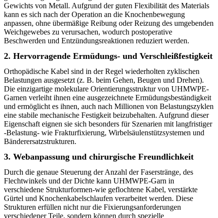
Gewichts von Metall. Aufgrund der guten Flexibilität des Materials
kann es sich nach der Operation an die Knochenbewegung
anpassen, ohne übermäßige Reibung oder Reizung des umgebenden
Weichgewebes zu verursachen, wodurch postoperative
Beschwerden und Entzündungsreaktionen reduziert werden.
2. Hervorragende Ermüdungs- und Verschleißfestigkeit
Orthopädische Kabel sind in der Regel wiederholten zyklischen
Belastungen ausgesetzt (z. B. beim Gehen, Beugen und Drehen).
Die einzigartige molekulare Orientierungsstruktur von UHMWPE-
Garnen verleiht ihnen eine ausgezeichnete Ermüdungsbeständigkeit
und ermöglicht es ihnen, auch nach Millionen von Belastungszyklen
eine stabile mechanische Festigkeit beizubehalten. Aufgrund dieser
Eigenschaft eignen sie sich besonders für Szenarien mit langfristiger
-Belastung- wie Frakturfixierung, Wirbelsäulenstützsystemen und
Bänderersatzstrukturen.
3. Webanpassung und chirurgische Freundlichkeit
Durch die genaue Steuerung der Anzahl der Faserstränge, des
Flechtwinkels und der Dichte kann UHMWPE-Garn in
verschiedene Strukturformen-wie geflochtene Kabel, verstärkte
Gürtel und Knochenkabelschlaufen verarbeitet werden. Diese
Strukturen erfüllen nicht nur die Fixierungsanforderungen
verschiedener Teile, sondern können durch spezielle