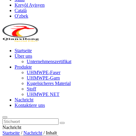
Kreyòl Ayisyen
Català
O'zbek
Startseite
Über uns
Unternehmenszertifikat
Produkte
UHMWPE-Faser
UHMWPE-Garn
Kugelsicheres Material
Stoff
UHMWPE NET
Nachricht
Kontaktiere uns
Nachricht
Startseite
/
Nachricht
/
Inhalt