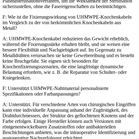
Plasmasterilisationsverfahren, um die Wirksamkeit der Sterilisation
sicherzustellen, ohne die Fasereigenschaften zu beeinträchtigen.
F: Wie ist die Fixierungswirkung von UHMWPE-Knochenkabeln
im Vergleich zu der von herkömmlichen Knochenkabeln aus
Metall?
A: UHMWPE-Knochenkabel reduzieren das Gewicht erheblich,
während die Fixierungsstärke erhalten bleibt, und sie weisen eine
bessere Flexibilität und Nachgiebigkeit auf. Im Gegensatz zu
Metalldrähten verursachen sie keine Gewebereibung und es besteht
keine Bruchgefahr. Sie eignen sich besonders für
Knochenfixierungsszenarien, die eine langfristige dynamische
Belastung erfordern, wie z. B. die Reparatur von Schulter- oder
Kniegelenken.
F: Unterstützt UHMWPE-Nahtmaterial personalisierte
Spezifikationen oder Farbanpassungen?
A: Unterstützt. Für verschiedene Arten von chirurgischen Eingriffen
kann eine individuelle Anpassung anhand der Zugfestigkeit, des
Drahtdurchmessers, der Struktur des geflochtenen Knotens und der
Farbe erfolgen. Einige Hersteller können auch Versionen mit
röntgenentwickelbaren Zusatzstoffen oder antibakteriellen
Beschichtungen anbieten, was die intraoperative Identifizierung und
postoperative Nachverfolgung erleichtert.